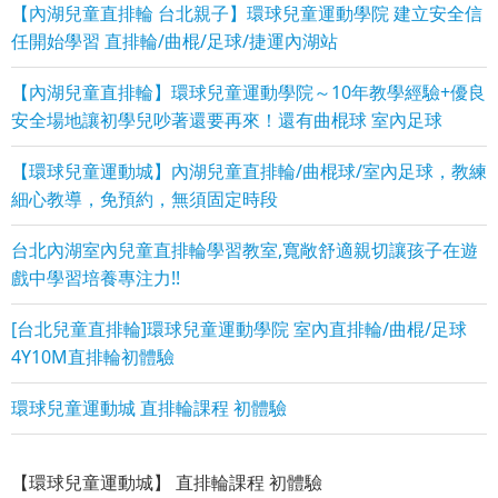
【內湖兒童直排輪 台北親子】環球兒童運動學院 建立安全信
任開始學習 直排輪/曲棍/足球/捷運內湖站
【內湖兒童直排輪】環球兒童運動學院～10年教學經驗+優良
安全場地讓初學兒吵著還要再來！還有曲棍球 室內足球
【環球兒童運動城】內湖兒童直排輪/曲棍球/室內足球，教練
細心教導，免預約，無須固定時段
台北內湖室內兒童直排輪學習教室,寬敞舒適親切讓孩子在遊
戲中學習培養專注力!!
[台北兒童直排輪]環球兒童運動學院 室內直排輪/曲棍/足球
4Y10M直排輪初體驗
環球兒童運動城 直排輪課程 初體驗
【環球兒童運動城】 直排輪課程 初體驗