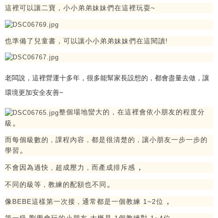
這裡可以讓二寶
，
小小弟弟妹妹們在這裡玩耍~
也準備了兒童書，可以讓小小弟弟妹妹們在這閱讀!
老闆說，這裡營運十多年，很多能幫家長設想的，
都會盡量去做，讓
環境更加安全友善~
整個場地蠻大的，在這裡會依小朋友的程度分
。
級
而每個級數的
課程內容
都是很清楚的
讓小朋友一步一步的
，
，
，
。
學習
，
不會因為過快
超成壓力
而產成排斥感
，
，
。
不同的級等
教練的配額也不同
，
，
像BEBE這樣第一次接
通常都是一個教練 1~2位
，