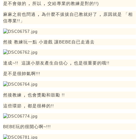
，
，
是不會做的
所以
交給專業的教練是對的!!)
，
，
麻麻之前也問過
為什麼不拔拔自已教就好了
原因就是 「相
信專業!!」
然後 教練玩一點 小遊戲 讓BEBE自已走過去
，
達成~!! 這讓小朋友產生自信心
也是很重要的哦!!
是不是很帥氣啊!!!
，
然後教練
也會獎勵和鼓勵 !!
，
這些環節
都是很棒的!!
BEBE玩的很開心啊~!!!