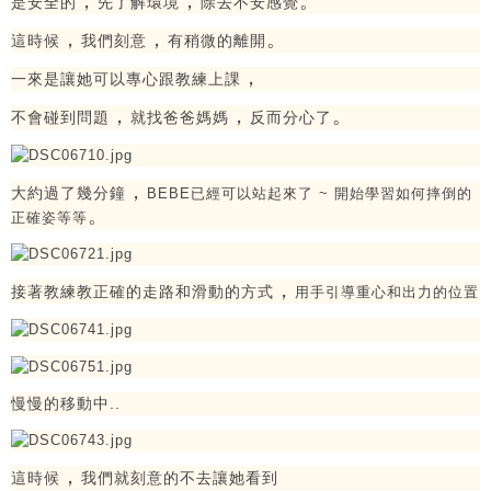
，
，
。
是安全的
先了解環境
除去不安感覺
，
，
。
這時候
我們刻意
有稍微的離開
，
一來是讓她可以專心跟教練上課
，
，
。
不會碰到問題
就找爸爸媽媽
反而分心了
，
大約過了幾分鐘
BEBE已經可以站起來了 ~ 開始學習如何摔倒的
。
正確姿等等
，
接著教練教正確的走路和滑動的方式
用手引導重心和出力的位置
慢慢的移動中..
，
這時候
我們就刻意的不去讓她看到