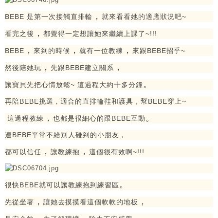
，
BEBE 是第一次接觸直排輪
就來看看她的適應狀況吧~
，
看完之後
都覺得一定想讓她來繼續上課了~!!!
，
，
，
BEBE
來到的時候
就有一位教練
來跟BEBE招乎~
，
，
然後陪她玩
先跟BEBE建立關系
。
讓寶貝先把心情放鬆~ 這過程大約十多分鐘
再陪BEBE挑選
適合的直排輪鞋和護具，幫BEBE穿上~
，
，
。
這過程教練
也都是很細心的跟BEBE互動
連BEBE平常不給別人碰到的小朋友
，
，
，
都可以信任
讓教練抱
這個很有效啊~!!!
。
很快BEBE就可以讓教練抱到練習區
，
，
先從坐著
讓她去摸摸看這個軟軟的地板