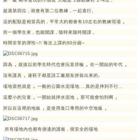
第一級 剛學會玩的小朋友 大概是 1個教練對 1~4位
，
超過第四位
就會有第二位教練
一起進行。
，
，
，
這的配額是相當高的
平常大約都會有10左右的教練現場
，
所一個學生來
也能開課
隨時來隨時開課
，
，
，
時間非常的彈性~!! 每次上課約90分鐘~
，
，
，
因為
拔拔以前學生時代也會玩直排輪
在一開始的年代
，
沒有護具
連鞋子都是請工廠朋友拼裝出來的。
，
場地當然就是
一般的公園水泥場地....真的是摔到不行...
，
，
，
這麼小的兒童
一開始就摔水泥地
那可能會怕到啊
，
，
所以在這裡的地板
是使用進口專用的中空地板
所有場地內也都有側邊的護板
很安全的場地
，