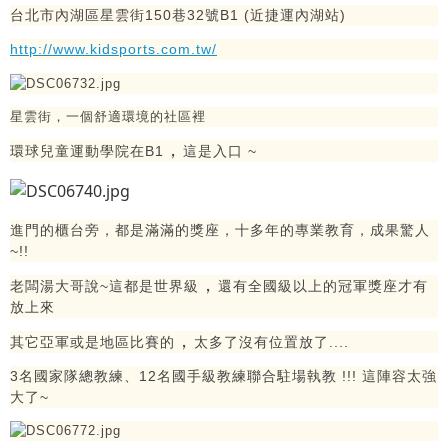
台北市內湖區星雲街150巷32號B1 (近捷運內湖站)
http://www.kidsports.com.tw/
星雲街
，
一個舒適環境的社區裡
，
環球兒童運動學院在B1
這是入口 ~
進門的櫃台旁
，
都是滿滿的獎座
，
十多年的專業教育
，
成果驚人
~!!
，
老闆湯大哥說~這都是世界級
還有全國級以上的冠軍獎座才有
放上來
，
其它亞軍或是地區比賽的
太多了沒有位置放了....
3名國家隊總教練、12名國手級教練聯合駐場執教 !!! 這陣容太強
大了~