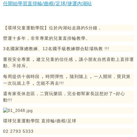
任開始學習直排輪/曲棍/足球/捷運內湖站
【環球兒童運動學院】位於內湖站走路約5分鐘，
營運十多年，非常專業的兒童直排輪教學。
3名國家隊總教練、12名國手級教練聯合駐場執教 !!!
，
，
重視安全專業
建立兒童的信任感
讓小朋友自然喜歡上直排運
動、不排斥。
，
，
，
每周提供十個時段
時間彈性
隨到隨上
一人開班，寶貝第
，
一次玩就上手
怎能不再去!!!
還有家長休息區，二寶玩樂區，完全都幫家長設想好了~好心
動!!!
環球兒童運動學院 直排輪/曲棍/足球
02 2793 5333