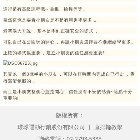
。
這裡還有高級課程哦~ 曲棍、輪舞等等
。
當然這也是要看小朋友是不是有興趣學更多
，
，
老闆湯大哥說
基本是學到正確安全的姿式
，
。
可以自已在公園玩的開心
再讓小朋友選擇要不要繼續學更多
，
正確的姿式很重要
建立小朋友的信任感更重要!!
，
，
其實以一個3歲半的小朋友
可以在短時間內完成自已行走
覺
。
得還蠻佩服的
而且是小朋友整個心態是開心、信任沒有不安的感覺~這點十分
重要的!
版權所有：
環球運動行銷股份有限公司 | 直排輪教學
聯絡電話：02-2793-5333