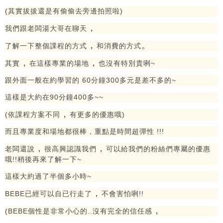
(其實拔拔還是有偷偷去旁邊拍照啦)
，
我們跟老闆湯大哥在聊天
，
。
了解一下整個課程的方式
和消費的方式
，
，
其實
在這樣專業的場地
也沒有特別貴咧~
跟外面一般在約學習的 60分鐘300多元是差不多的~
這樣是大約在90分鐘400多~~
，
(依課程方案不同
有更多的優惠哦)
而且專業度和場地都很棒，重點是時間超彈性 !!!
，
，
老闆還說
很高興認識我們
可以給我們的粉絲們專屬的優惠
哦!!稍後再來了解一下~
這樣大約過了半個多小時~
，
BEBE已經可以自已行走了
不會害怕咧!!
，
(BEBE個性是非常小心的..沒有完全的信任感